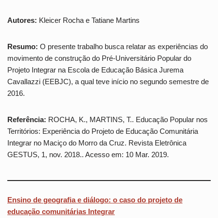
Autores:
Kleicer Rocha e Tatiane Martins
Resumo:
O presente trabalho busca relatar as experiências do
movimento de construção do Pré-Universitário Popular do
Projeto Integrar na Escola de Educação Básica Jurema
Cavallazzi (EEBJC), a qual teve início no segundo semestre de
2016.
Referência:
ROCHA, K., MARTINS, T.. Educação Popular nos
Territórios: Experiência do Projeto de Educação Comunitária
Integrar no Maciço do Morro da Cruz. Revista Eletrônica
GESTUS, 1, nov. 2018.. Acesso em: 10 Mar. 2019.
E
n
s
i
n
o
d
e
g
e
o
g
r
a
f
i
a
e
d
i
á
l
o
g
o
:
o
c
a
s
o
d
o
p
r
o
j
e
t
o
d
e
e
d
u
c
a
ç
ã
o
c
o
m
u
n
i
t
á
r
i
a
s
I
n
t
e
g
r
a
r