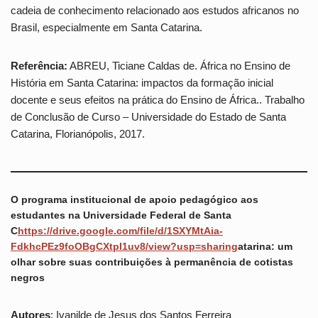
cadeia de conhecimento relacionado aos estudos africanos no
Brasil, especialmente em Santa Catarina.
Referência:
ABREU, Ticiane Caldas de. África no Ensino de
História em Santa Catarina: impactos da formação inicial
docente e seus efeitos na prática do Ensino de África.. Trabalho
de Conclusão de Curso – Universidade do Estado de Santa
Catarina, Florianópolis, 2017.
O programa institucional de apoio pedagógico aos
estudantes na Universidade Federal de Santa
C
https://drive.google.com/file/d/1SXYMtAia-
FdkhcPEz9foOBgCXtpI1uv8/view?usp=sharing
atarina: um
olhar sobre suas contribuições à permanência de cotistas
negros
Autores
: Ivanilde de Jesus dos Santos Ferreira