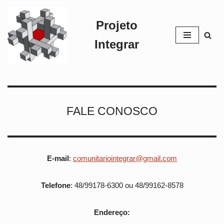
Projeto
Pular
para
Integrar
o
conteúdo
FALE CONOSCO
E-mail
:
comunitariointegrar@gmail.com
Telefone
: 48/99178-6300 ou 48/99162-8578
Endereço: